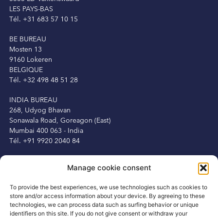
LES PAYS-BAS
Tél. +31 683 57 10 15
BE BUREAU
Mosten 13
9160 Lokeren
BELGIQUE
Tél. +32 498 48 51 28
INDIA BUREAU
268, Udyog Bhavan
Sonawala Road, Goreagon (East)
Mumbai 400 063 - India
Tél. +91 9920 2040 84
IRELAND OFFICE
Manage cookie consent
Peter Herbert
13 Fitzwilliam Square
To provide the best experiences, we use technologies such as cookies to
Dublin 2, Ireland
store and/or access information about your device. By agreeing to these
Tél. +353 1 6875250
technologies, we can process data such as surfing behavior or unique
Mob. +353 87 3450231
identifiers on this site. If you do not give consent or withdraw your