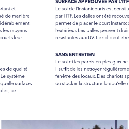
SURFACE APPROUVÉE PAR L’ITF
rtant et
Le sol de l’Instantcourts est const
isé de manière
par l’ITF. Les dalles ont été recou
sidérablement,
permet de placer le court Instantcou
as les moyens
l’extérieur. Les dalles peuvent dra
courts leur
résistantes aux UV. Le sol peut être
SANS ENTRETIEN
Le sol et les parois en plexiglas ne
es de qualité
Il suffit de les nettoyer régulière
. Le système
fenêtre des locaux. Des chariots 
quelle surface.
ou stocker la structure lorsqu’elle n
bles, de