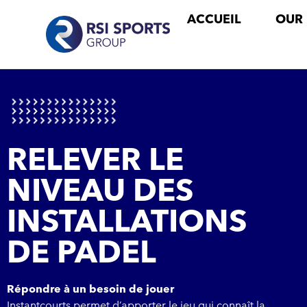
ACCUEIL
OUR
RELEVER LE
NIVEAU DES
INSTALLATIONS
DE PADEL
Répondre à un besoin de jouer
Instantcourts permet d’apporter le jeu qui connaît la