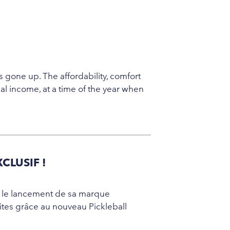
 gone up. The affordability, comfort
l income, at a time of the year when
CLUSIF !
ec le lancement de sa marque
sites grâce au nouveau Pickleball