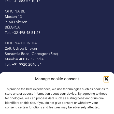
Tel. +31 683 57 10 15
OFICINA BE
Mosten 13
9160 Lokeren
BÉLGICA
Tel. +32 498 48 51 28
OFICINA DE INDIA
268, Udyog Bhavan
Sonawala Road, Goreagon (East)
Mumbai 400 063 - India
Tel. +91 9920 2040 84
IRELAND OFFICE
Manage cookie consent
Peter Herbert
13 Fitzwilliam Square
To provide the best experiences, we use technologies such as cookies to
Dublin 2, Ireland
store and/or access information about your device. By agreeing to these
Tel. +353 1 6875250
technologies, we can process data such as surfing behavior or unique
Mob. +353 87 3450231
identifiers on this site. If you do not give consent or withdraw your
consent, certain functions and features may be adversely affected.